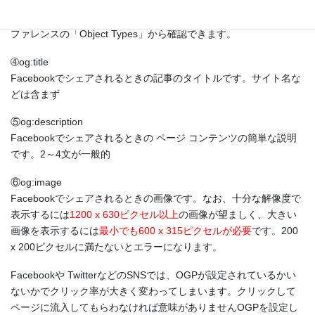
1つの URLに対して割り当てることが出来るog:typeは1つで、複数
は使用できません。og:typeの一覧は Facebook開発者向け公式リ
ファレンスの「Object Types」から確認できます。
➃og:title
Facebookでシェアされるときの記事のタイトルです。サイト名な
どは含まず
⑤og:description
Facebookでシェアされるときの ページ コンテンツの簡単な説明
です。2～4文が一般的
⑥og:image
Facebookでシェアされるときの画像です。なお、十分な解像度で
表示するには
1200 x 630ピクセル以上
の画像が望ましく、大きい
画像を表示するには
最小でも600 x 315ピクセルが必要
です。200
x 200ピクセルに満たないとエラーになります。
Facebookや TwitterなどのSNSでは、OGPが設定されているかい
ないかでクリック率が大きく変わってしまいます。クリックして
ページに流入してもらわなければ意味がありませんOGPを設定し