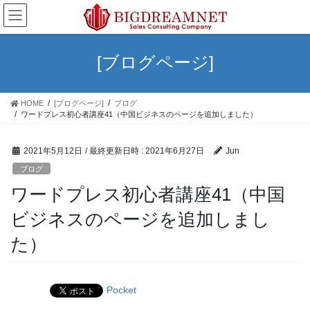
コ
ナ
ン
ビ
テ
ゲ
ン
ー
[ブログページ]
ツ
シ
へ
ョ
ス
ン
HOME
[ブログページ]
ブログ
キ
に
ワードプレス初心者講座41（中国ビジネスのページを追加しました）
ッ
移
プ
動
2021年5月12日
/ 最終更新日時 :
2021年6月27日
Jun
ブログ
ワードプレス初心者講座41（中国
ビジネスのページを追加しまし
た）
Pocket