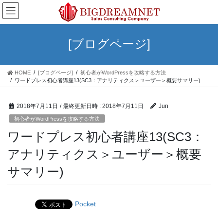
コ
ナ
ン
ビ
テ
ゲ
ン
ー
[ブログページ]
ツ
シ
へ
ョ
ス
ン
HOME
[ブログページ]
初心者がWordPressを攻略する方法
キ
に
ワードプレス初心者講座13(SC3：アナリティクス＞ユーザー＞概要サマリー)
ッ
移
プ
動
2018年7月11日
/ 最終更新日時 :
2018年7月11日
Jun
初心者がWordPressを攻略する方法
ワードプレス初心者講座13(SC3：
アナリティクス＞ユーザー＞概要
サマリー)
Pocket